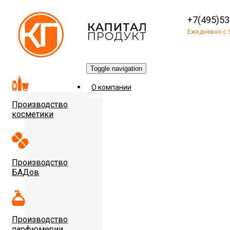
+7(495)53
Ежедневно с 9
Toggle navigation
О компании
Производство
косметики
Производство
БАДов
Производство
парфюмерии