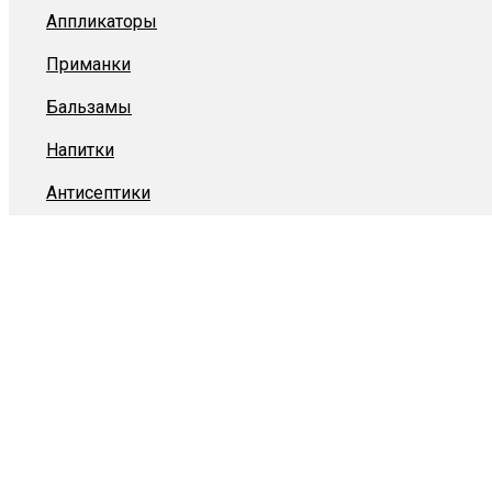
Аппликаторы
Приманки
Бальзамы
Напитки
Антисептики
Главная
/
Товары
/
Концентрат напитка ЧУДОГЛАЗ
КОНЦЕНТРАТ НАПИТ
ЧУДОГЛАЗ
Концентрат напитка «ЧУДОГЛАЗ»