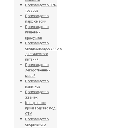
Производство CPA-
товаров
Производство
парфюмерии
Производство
пищевых
продуктов
Производство
специализированного
диетического
питания
Производство
лекарственных
мазей
Производство
напитков
Производство
жвачек
Контрактное
производство под
СТМ
Производство
спортивного