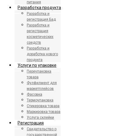
питания
Разработка продукта
Разработка и
регистрация Бад
Разработка и
регистрация
косметических
средств
Разработка и
доработка нового
продукта
Услуги по упаковке
Переупаковка
товара
Фулфилмент для
маркетплейсов
Фасовка
Термоупаковка
Стикеровка товара
Маркировка товара
Услуга склейки
Регистрация
Свидетельство о
государственной