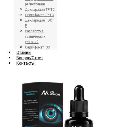
регистрации
Декларация ТР ТС
Сертификат ТР ТС
Декларация ГОСТ
Р
Разработка
технических
условий
Сертификат ISO
Отзывы
Вопрос/Ответ
Контакты